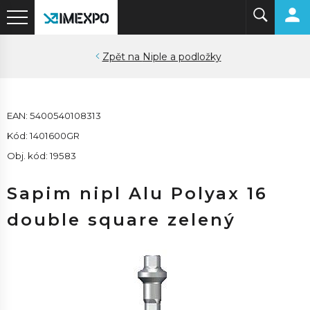
Niple a podložky
EAN: 5400540108313
Kód: 1401600GR
Obj. kód: 19583
Sapim nipl Alu Polyax 16
double square zelený