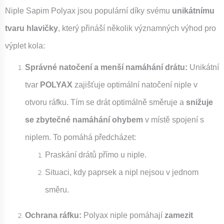
Niple Sapim Polyax jsou populární díky svému
unikátnímu
tvaru hlavičky
, který přináší několik významných výhod pro
výplet kola:
Správné natočení a menší namáhání drátu:
Unikátní
tvar
POLYAX
zajišťuje optimální natočení niple v
otvoru ráfku. Tím se drát optimálně směruje a
snižuje
se zbytečné namáhání ohybem
v místě spojení s
niplem. To pomáhá předcházet:
Praskání drátů přímo u niple.
Situaci, kdy paprsek a nipl nejsou v jednom
směru.
Ochrana ráfku:
Polyax niple pomáhají
zamezit