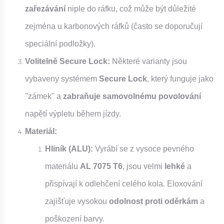
zařezávání
niple do ráfku, což může být důležité
zejména u karbonových ráfků (často se doporučují
speciální podložky).
Volitelně Secure Lock:
Některé varianty jsou
vybaveny systémem
Secure Lock
, který funguje jako
"zámek" a
zabraňuje samovolnému povolování
napětí výpletu během jízdy.
Materiál:
Hliník (ALU):
Vyrábí se z vysoce pevného
materiálu
AL 7075 T6
, jsou velmi
lehké
a
přispívají k odlehčení celého kola. Eloxování
zajišťuje vysokou
odolnost proti oděrkám
a
poškození barvy.