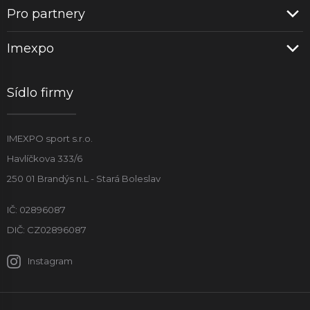
Pro partnery
Imexpo
Sídlo firmy
IMEXPO sport s.r.o.
Havlíčkova 333/6
250 01 Brandýs n.L - Stará Boleslav
IČ: 02896087
DIČ: CZ02896087
Instagram