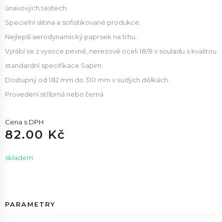
únavových testech.
Specielní slitina a sofistikované produkce.
Nejlepší aerodynamický paprsek na trhu.
Vyrábí se z vysoce pevné, nerezové oceli 18/8 v souladu s kvalitou
standardní specifikace Sapim.
Dostupný od 182 mm do 310 mm v sudých délkách.
Provedení stříbrná nebo černá
Cena s DPH
82.00 Kč
skladem
PARAMETRY