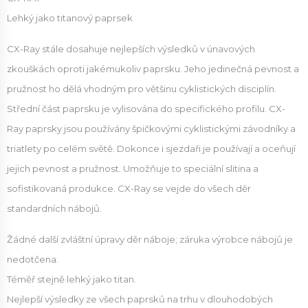
Lehký jako titanový paprsek
CX-Ray stále dosahuje nejlepších výsledků v únavových
zkouškách oproti jakémukoliv paprsku. Jeho jedinečná pevnost a
pružnost ho dělá vhodným pro většinu cyklistických disciplín.
Střední část paprsku je vylisována do specifického profilu. CX-
Ray paprsky jsou používány špičkovými cyklistickými závodníky a
triatlety po celém světě. Dokonce i sjezdaři je používají a oceňují
jejich pevnost a pružnost. Umožňuje to speciální slitina a
sofistikovaná produkce. CX-Ray se vejde do všech děr
standardních nábojů.
Žádné další zvláštní úpravy děr náboje; záruka výrobce nábojů je
nedotčena.
Téměř stejně lehký jako titan.
Nejlepší výsledky ze všech paprsků na trhu v dlouhodobých