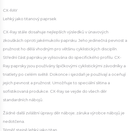
CX-RAY
Lehký jako titanový paprsek
CX-Ray stále dosahuje nejlepších výsledků v únavových
zkouškách oproti jakémukoliv paprsku. Jeho jedinečná pevnost a
pružnost ho dělá vhodným pro většinu cyklistických disciplín.
Střední část paprsku je vylisována do specifického profilu. CX-
Ray paprsky jsou používány špičkovými cyklistickými závodníky a
triatlety po celém světě. Dokonce i sjezdaři je používají a oceňují
jejich pevnost a pružnost. Umožňuje to speciální slitina a
sofistikovaná produkce. CX-Ray se vejde do všech děr
standardních nábojů.
Žádné další zvláštní úpravy děr náboje; záruka výrobce nábojů je
nedotčena.
Téměř stejně lehký jako titan.