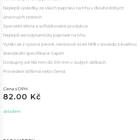
Nejlepší výsledky ze všech paprsků na trhu v dlouhodobých
únavových testech.
Specielní slitina a sofistikované produkce.
Nejlepší aerodynamický paprsek na trhu.
Vyrábí se z vysoce pevné, nerezové oceli 18/8 v souladu s kvalitou
standardní specifikace Sapim.
Dostupný od 182 mm do 310 mm v sudých délkách.
Provedení stříbrná nebo černá
Cena s DPH
82.00 Kč
skladem