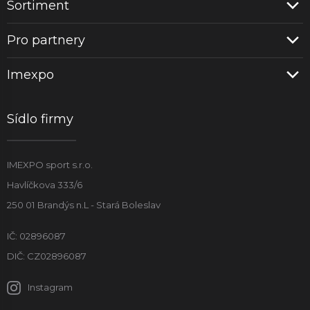
Sortiment
Pro partnery
Imexpo
Sídlo firmy
IMEXPO sport s.r.o.
Havlíčkova 333/6
250 01 Brandýs n.L - Stará Boleslav
IČ: 02896087
DIČ: CZ02896087
Instagram