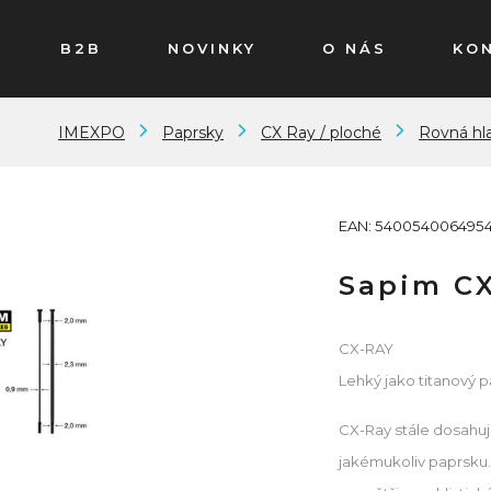
B2B
NOVINKY
O NÁS
KO
IMEXPO
Paprsky
CX Ray / ploché
Rovná hl
EAN: 540054006495
Sapim CX
CX-RAY
Lehký jako titanový 
CX-Ray stále dosahuj
jakémukoliv paprsku.