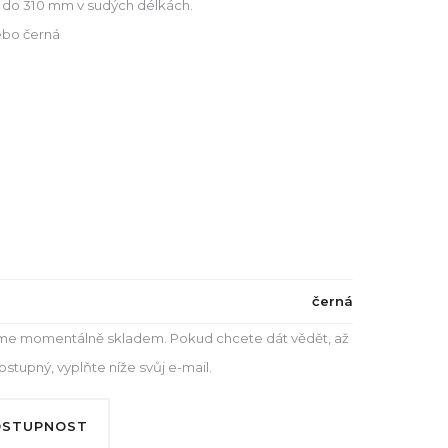
do 310 mm v sudých délkách.
ebo černá
černá
e momentálně skladem. Pokud chcete dát vědět, až
tupný, vyplňte níže svůj e-mail.
OSTUPNOST