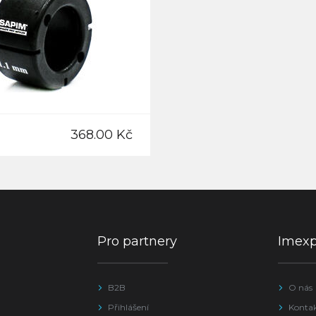
368.00 Kč
Pro partnery
Imex
B2B
O nás
Přihlášení
Konta