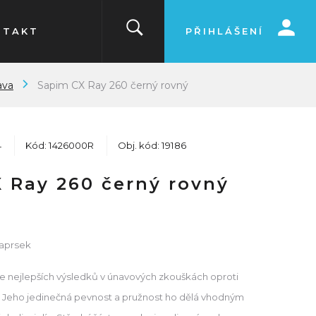
NTAKT
PŘIHLÁŠENÍ
ava
Sapim CX Ray 260 černý rovný
4
Kód: 1426000R
Obj. kód: 19186
 Ray 260 černý rovný
paprsek
e nejlepších výsledků v únavových zkouškách oproti
 Jeho jedinečná pevnost a pružnost ho dělá vhodným