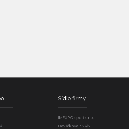
po
Sídlo firmy
IMEXPO sport s.r.o.
kt
Havlíčkova 333/6