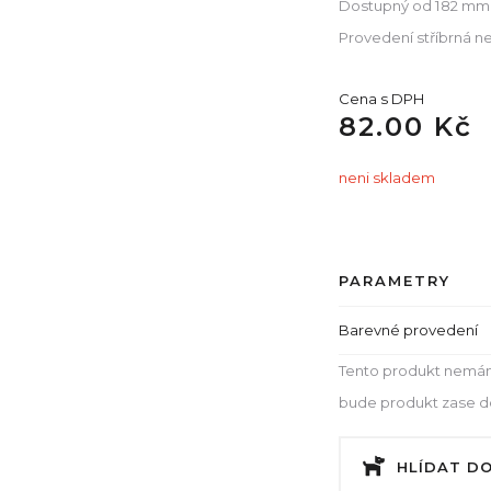
Dostupný od 182 mm 
Provedení stříbrná n
Cena s DPH
82.00 Kč
neni skladem
PARAMETRY
Barevné provedení
Tento produkt nemám
bude produkt zase dos
HLÍDAT D