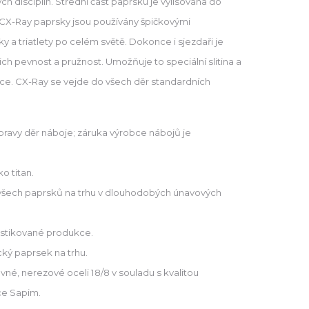
ých disciplín. Střední část paprsku je vylisována do
. CX-Ray paprsky jsou používány špičkovými
ky a triatlety po celém světě. Dokonce i sjezdaři je
jich pevnost a pružnost. Umožňuje to speciální slitina a
ce. CX-Ray se vejde do všech děr standardních
úpravy děr náboje; záruka výrobce nábojů je
o titan.
 všech paprsků na trhu v dlouhodobých únavových
ofistikované produkce.
ký paprsek na trhu.
vné, nerezové oceli 18/8 v souladu s kvalitou
ce Sapim.