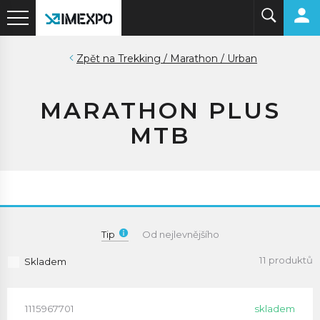
Trekking / Marathon / Urban
MARATHON PLUS
MTB
Tip
Od nejlevnějšího
11 produktů
Skladem
1115967701
skladem