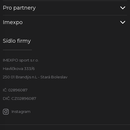
Pro partnery
Imexpo
Sídlo firmy
IMEXPO sport s.r.o.
Havlíčkova 333/6
250 01 Brandýs n.L - Stará Boleslav
IČ: 02896087
DIČ: CZ02896087
Instagram