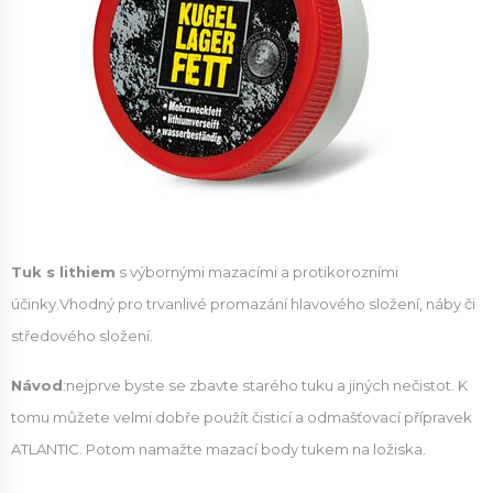
Tuk s lithiem
s výbornými mazacími a protikorozními
účinky.Vhodný pro trvanlivé promazání hlavového složení, náby či
středového složení.
Návod
:
nejprve byste se zbavte starého tuku a jiných nečistot. K
tomu můžete velmi dobře použít čisticí a odmašťovací přípravek
ATLANTIC. Potom namažte mazací body tukem na ložiska.