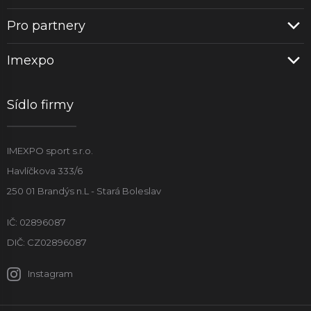
Pro partnery
Imexpo
Sídlo firmy
IMEXPO sport s.r.o.
Havlíčkova 333/6
250 01 Brandýs n.L - Stará Boleslav
IČ: 02896087
DIČ: CZ02896087
Instagram