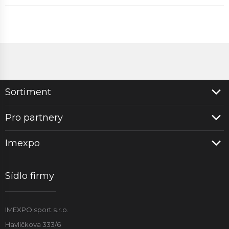
Sortiment
Pro partnery
Imexpo
Sídlo firmy
IMEXPO sport s.r.o.
Havlíčkova 333/6