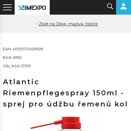
Oleje, maziva, čističe
EAN: 4015570049928
Kód: 4992
Obj. kód: 21159
Atlantic
Riemenpflegespray 150ml -
sprej pro údžbu řemenů kol