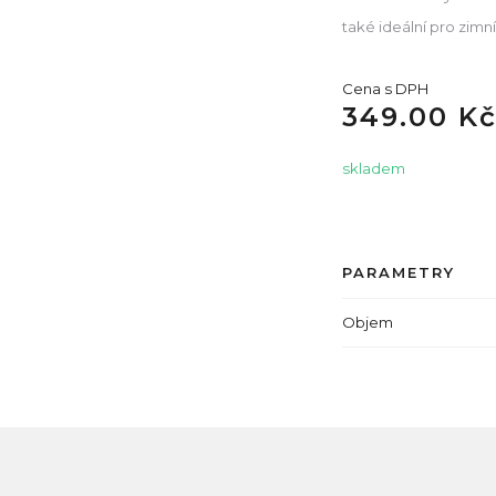
také ideální pro zimní
Cena s DPH
349.00 K
skladem
PARAMETRY
Objem