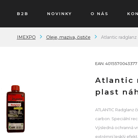
B2B
NOVINKY
O NÁS
KO
IMEXPO
Oleje, maziva, čističe
Atlantic radglanz
EAN: 4015570043377
Atlantic 
plast ná
ATLANTIC Radglanz čis
carbon. Speciální rece
Výsledná ochranná vr
extrémní lesklý efekt