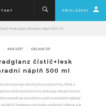
NTAKT
PŘIHLÁŠENÍ
 čistič+lesk plast náhradní náplň 500 ml
Kód: 4337
Obj. kód: 321
radglanz čistič+lesk
hradní náplň 500 ml
tí a konzervuje všechny kovové povrchy, hliník a
ptura chrání před korozí a zastavuje stávající korozi.
stva usnadňuje pravidelnou péči a současně zajišťuje
. ATLANTIC Radglanz má složky potlačující vlhkost a je