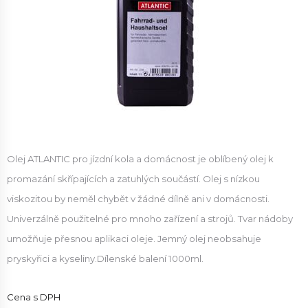
Olej ATLANTIC pro jízdní kola a domácnost je oblíbený olej
k
promazání skřípajících a zatuhlých součástí.
Olej s nízkou
viskozitou by neměl chybět v žádné dílně ani v domácnosti.
Univerzálně použitelné pro mnoho zařízení a strojů. Tvar nádoby
umožňuje přesnou aplikaci oleje. Jemný olej neobsahuje
pryskyřici a kyseliny.
Dílenské balení 1000ml.
Cena s DPH