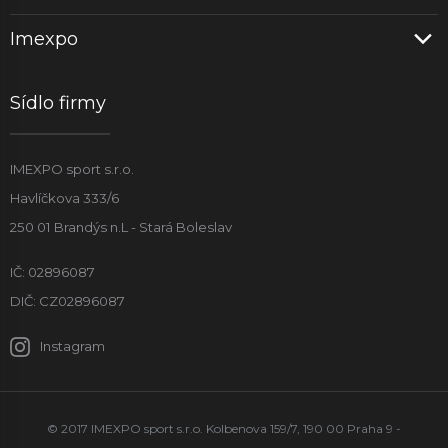
Imexpo
Sídlo firmy
IMEXPO sport s.r.o.
Havlíčkova 333/6
250 01 Brandýs n.L - Stará Boleslav
IČ: 02896087
DIČ: CZ02896087
Instagram
© 2017 IMEXPO sport s.r.o. Kolbenova 159/7, 190 00 Praha 9 -