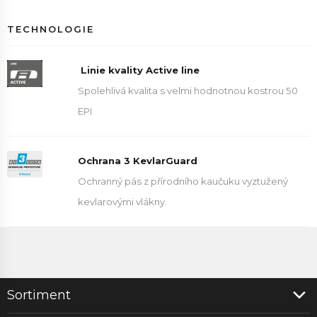
TECHNOLOGIE
Linie kvality Active line
Spolehlivá kvalita s velmi hodnotnou kostrou 50
EPI
Ochrana 3 KevlarGuard
Ochranný pás z přírodního kaučuku vyztužený
kevlarovými vlákny.
Sortiment