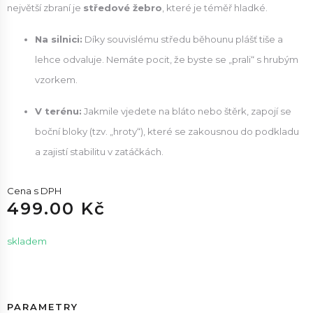
největší zbraní je
středové žebro
, které je téměř hladké.
Na silnici:
Díky souvislému středu běhounu plášť tiše a
lehce odvaluje. Nemáte pocit, že byste se „prali“ s hrubým
vzorkem.
V terénu:
Jakmile vjedete na bláto nebo štěrk, zapojí se
boční bloky (tzv. „hroty“), které se zakousnou do podkladu
a zajistí stabilitu v zatáčkách.
Cena s DPH
499.00 Kč
skladem
PARAMETRY