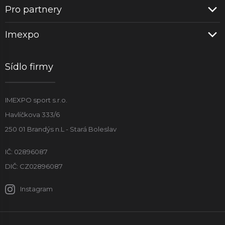
Pro partnery
Imexpo
Sídlo firmy
IMEXPO sport s.r.o.
Havlíčkova 333/6
250 01 Brandýs n.L - Stará Boleslav
IČ: 02896087
DIČ: CZ02896087
Instagram