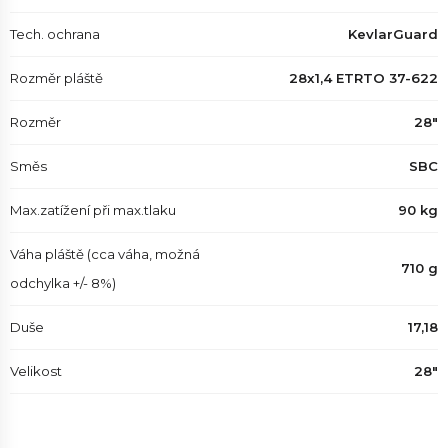
Tech. ochrana
KevlarGuard
Rozměr pláště
28x1,4 ETRTO 37-622
Rozměr
28"
Směs
SBC
Max.zatížení při max.tlaku
90 kg
Váha pláště (cca váha, možná
710 g
odchylka +/- 8%)
Duše
17,18
Velikost
28"