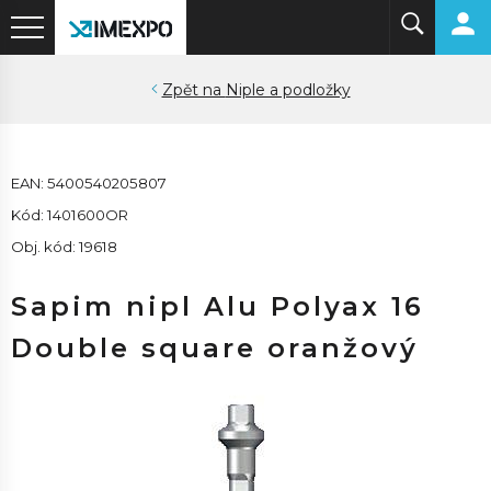
Niple a podložky
EAN: 5400540205807
Kód: 1401600OR
Obj. kód: 19618
Sapim nipl Alu Polyax 16
Double square oranžový