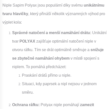
Niple Sapim Polyax jsou populární díky svému
unikátnímu
tvaru hlavičky
, který přináší několik významných výhod pro
výplet kola:
Správné natočení a menší namáhání drátu:
Unikátní
tvar
POLYAX
zajišťuje optimální natočení niple v
otvoru ráfku. Tím se drát optimálně směruje a
snižuje
se zbytečné namáhání ohybem
v místě spojení s
niplem. To pomáhá předcházet:
Praskání drátů přímo u niple.
Situaci, kdy paprsek a nipl nejsou v jednom
směru.
Ochrana ráfku:
Polyax niple pomáhají
zamezit