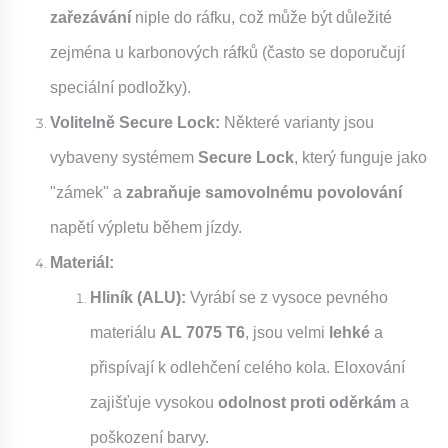
zařezávání
niple do ráfku, což může být důležité
zejména u karbonových ráfků (často se doporučují
speciální podložky).
Volitelně Secure Lock:
Některé varianty jsou
vybaveny systémem
Secure Lock
, který funguje jako
"zámek" a
zabraňuje samovolnému povolování
napětí výpletu během jízdy.
Materiál:
Hliník (ALU):
Vyrábí se z vysoce pevného
materiálu
AL 7075 T6
, jsou velmi
lehké
a
přispívají k odlehčení celého kola. Eloxování
zajišťuje vysokou
odolnost proti oděrkám
a
poškození barvy.