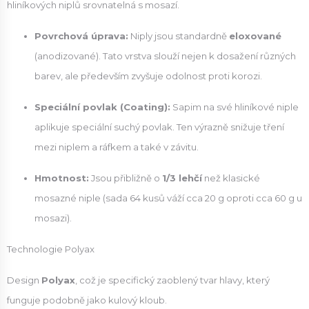
hliníkových niplů srovnatelná s mosazí.
Povrchová úprava:
Niply jsou standardně
eloxované
(anodizované). Tato vrstva slouží nejen k dosažení různých
barev, ale především zvyšuje odolnost proti korozi.
Speciální povlak (Coating):
Sapim na své hliníkové niple
aplikuje speciální suchý povlak. Ten výrazně snižuje tření
mezi niplem a ráfkem a také v závitu.
Hmotnost:
Jsou přibližně o
1/3 lehčí
než klasické
mosazné niple (sada 64 kusů váží cca 20 g oproti cca 60 g u
mosazi).
Technologie Polyax
Design
Polyax
, což je specifický zaoblený tvar hlavy, který
funguje podobně jako kulový kloub.