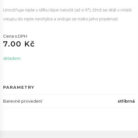
Umožňuje niple v ráfku lépe natočit (až o 9°), čímž se drát v místě
vstupu do niple neohýbá a snižuje se riziko jeho prasknutí.
Cena s DPH
7.00 Kč
skladem
PARAMETRY
Barevné provedení
stříbrná