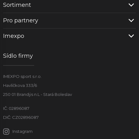
Sortiment
Pro partnery
Imexpo
Sídlo firmy
IMEXPO sport s.r.o.
Havlíčkova 333/6
250 01 Brandýs n.L - Stará Boleslav
IČ: 02896087
DIČ: CZ02896087
Instagram