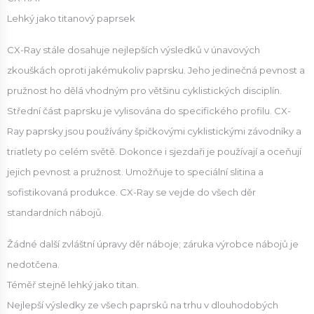
Lehký jako titanový paprsek
CX-Ray stále dosahuje nejlepších výsledků v únavových
zkouškách oproti jakémukoliv paprsku. Jeho jedinečná pevnost a
pružnost ho dělá vhodným pro většinu cyklistických disciplín.
Střední část paprsku je vylisována do specifického profilu. CX-
Ray paprsky jsou používány špičkovými cyklistickými závodníky a
triatlety po celém světě. Dokonce i sjezdaři je používají a oceňují
jejich pevnost a pružnost. Umožňuje to speciální slitina a
sofistikovaná produkce. CX-Ray se vejde do všech děr
standardních nábojů.
Žádné další zvláštní úpravy děr náboje; záruka výrobce nábojů je
nedotčena.
Téměř stejně lehký jako titan.
Nejlepší výsledky ze všech paprsků na trhu v dlouhodobých