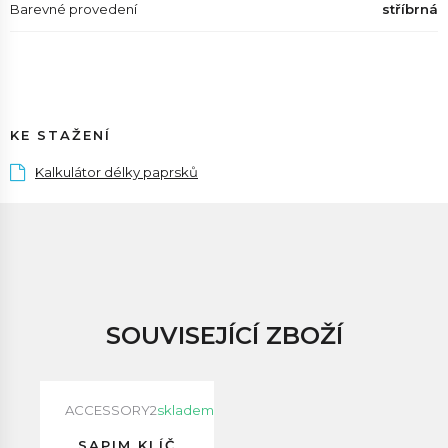
Barevné provedení
stříbrná
KE STAŽENÍ
Kalkulátor délky paprsků
SOUVISEJÍCÍ ZBOŽÍ
ACCESSORY2
skladem
SAPIM KLÍČ