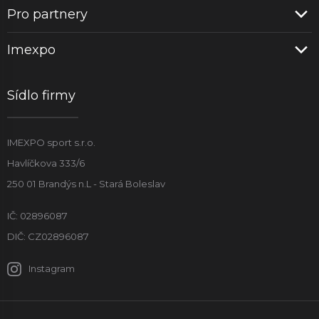
Pro partnery
Imexpo
Sídlo firmy
IMEXPO sport s.r.o.
Havlíčkova 333/6
250 01 Brandýs n.L - Stará Boleslav
IČ: 02896087
DIČ: CZ02896087
Instagram