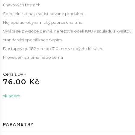
únavových testech.
Specielní slitina a sofistikované produkce.
Nejlepší aerodynamický paprsek na trhu.
Vyrábí se z vysoce pevné, nerezové oceli 18/8 v souladu s kvalitou
standardní specifikace Sapim.
Dostupný od 182 mm do 310 mm v sudých délkách.
Provedení stříbrná nebo černá
Cena s DPH
76.00 Kč
skladem
PARAMETRY